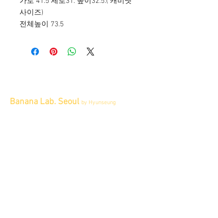
가로 41.5 세로31. 높이32.5.( 캐비넷
사이즈)
전체높이 73.5
Banana Lab. Seoul
by Hyunseung
Address : 경기도 파주시 회동길 445 1층
Tel :
0507-1341-7487
Email :
info@bananalab.ca
Business Hours
Fri - Mon & Holidays :
12pm - 6pm
*금 토 일 월 : 12-6시
Tue - Thu : Appointment Only