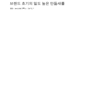
브랜드 초기의 밀도 높은 만듦새를
잘 보여줍니다.”
전체 너비(Width):
약
157.5 cm
(62
in)
전체 깊이(Depth):
약
78.7 cm
(31
in)
전체 높이(Height):
약
85 cm
(33.5
in)
좌석 높이(Seat Height):
약
47
cm
(18.5 in)
팔걸이 높이(Arm Height):
약
55.9
cm
(22 in)